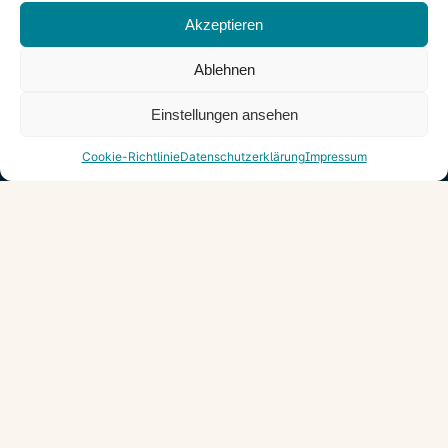
Akzeptieren
Ablehnen
Einstellungen ansehen
AK Personalmanagement GmbH
Cookie-Richtlinie
Datenschutzerklärung
Impressum
Egerlandstr. 48
82538 Geretsried
a.kausek@ak-personalmanagement.de
Telefon: 08171-3852678
Telefax: 08171-38526743
AK Personalmanagement GmbH
Niederlassung Weilheim / Landsberg am Lech
Pollinger Str. 1