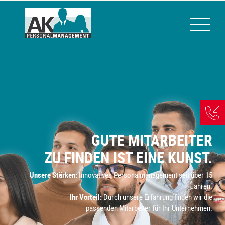
GUTE MITARBEITER
ZU FINDEN IST EINE KUNST.
Unsere Stärken:
Innovatives Personalmanagement seit über 15
Jahren.
Ihr Vorteil:
Durch unsere Erfahrung finden wir die
passenden Mitarbeiter für Ihr Unternehmen.