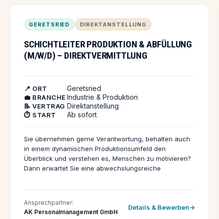
GERETSRIED
DIREKTANSTELLUNG
SCHICHTLEITER PRODUKTION & ABFÜLLUNG
(M/W/D) – DIREKTVERMITTLUNG
Geretsried
📍 ORT
Industrie & Produktion
💼 BRANCHE
Direktanstellung
📝 VERTRAG
Ab sofort
⏱️ START
Sie übernehmen gerne Verantwortung, behalten auch
in einem dynamischen Produktionsumfeld den
Überblick und verstehen es, Menschen zu motivieren?
Dann erwartet Sie eine abwechslungsreiche
Führungsposition mit langfristiger Perspektive in einem
modernen Unternehmen.
Ansprechpartner:
Details & Bewerben
AK Personalmanagement GmbH