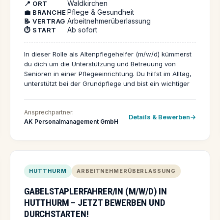
Waldkirchen
📍 ORT
Pflege & Gesundheit
💼 BRANCHE
Arbeitnehmerüberlassung
📝 VERTRAG
Ab sofort
⏱️ START
In dieser Rolle als Altenpflegehelfer (m/w/d) kümmerst
du dich um die Unterstützung und Betreuung von
Senioren in einer Pflegeeinrichtung. Du hilfst im Alltag,
unterstützt bei der Grundpflege und bist ein wichtiger
Ansprechpartner für die Bewohner. Bewirb dich jetzt
und werde Teil eines wertschätzenden Teams – auch
Ansprechpartner:
als Quereinsteiger.
Details & Bewerben
AK Personalmanagement GmbH
HUTTHURM
ARBEITNEHMERÜBERLASSUNG
GABELSTAPLERFAHRER/IN (M/W/D) IN
HUTTHURM – JETZT BEWERBEN UND
DURCHSTARTEN!