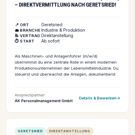
– DIREKTVERMITTLUNG NACH GERETSRIED!
dich jetzt und starte durch! Wir freuen uns darauf, dich
kennenzulernen und dich auf deinem Karriereweg zu
begleiten.
Geretsried
📍 ORT
Industrie & Produktion
💼 BRANCHE
Direktanstellung
📝 VERTRAG
Ab sofort
⏱️ START
Als Maschinen- und Anlagenführer (m/w/d)
übernimmst du eine zentrale Rolle in einem modernen
Produktionsunternehmen der Lebensmittelindustrie. Du
steuerst und überwachst die Anlagen, dokumentierst
Produktionsaufträge und sorgst gemeinsam mit
Technik und Qualitätssicherung für einen
zuverlässigen und hygienisch einwandfreien Ablauf.
Ansprechpartner:
Details & Bewerben
AK Personalmanagement GmbH
GERETSRIED
DIREKTANSTELLUNG