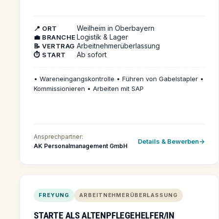
Weilheim in Oberbayern
📍 ORT
Logistik & Lager
💼 BRANCHE
Arbeitnehmerüberlassung
📝 VERTRAG
Ab sofort
⏱️ START
• Wareneingangskontrolle • Führen von Gabelstapler •
Kommissionieren • Arbeiten mit SAP
Ansprechpartner:
Details & Bewerben
AK Personalmanagement GmbH
FREYUNG
ARBEITNEHMERÜBERLASSUNG
STARTE ALS ALTENPFLEGEHELFER/IN