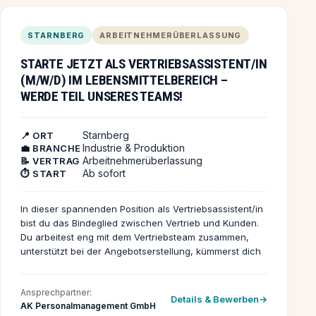
STARNBERG
ARBEITNEHMERÜBERLASSUNG
STARTE JETZT ALS VERTRIEBSASSISTENT/IN
(M/W/D) IM LEBENSMITTELBEREICH –
WERDE TEIL UNSERES TEAMS!
Starnberg
📍 ORT
Industrie & Produktion
💼 BRANCHE
Arbeitnehmerüberlassung
📝 VERTRAG
Ab sofort
⏱️ START
In dieser spannenden Position als Vertriebsassistent/in
bist du das Bindeglied zwischen Vertrieb und Kunden.
Du arbeitest eng mit dem Vertriebsteam zusammen,
unterstützt bei der Angebotserstellung, kümmerst dich
um die Auftragsabwicklung und bist
Ansprechpartner/in für unsere Kunden. Deine
Ansprechpartner:
strukturierte Arbeitsweise hilft dabei, alle Prozesse
Details & Bewerben
AK Personalmanagement GmbH
effizient und kundenorientiert zu gestalten. Ein