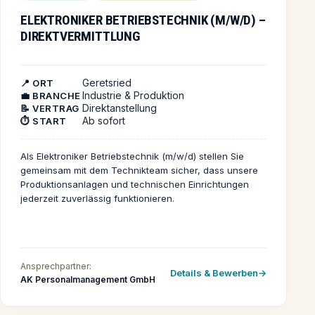
einen reibungslosen Ablauf. Du möchtest dich beruflich
ELEKTRONIKER BETRIEBSTECHNIK (M/W/D) –
weiterentwickeln und suchst nach neuen
DIREKTVERMITTLUNG
Herausforderungen? Dann zögere nicht und bewirb
dich jetzt! Wir freuen uns darauf, dich kennenzulernen
und dich auf deinem beruflichen Weg zu unterstützen.
Geretsried
📍 ORT
Industrie & Produktion
💼 BRANCHE
Direktanstellung
📝 VERTRAG
Ab sofort
⏱️ START
Als Elektroniker Betriebstechnik (m/w/d) stellen Sie
gemeinsam mit dem Technikteam sicher, dass unsere
Produktionsanlagen und technischen Einrichtungen
jederzeit zuverlässig funktionieren.
Ansprechpartner:
Details & Bewerben
AK Personalmanagement GmbH