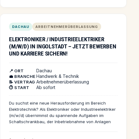
typischer Tag startet mit der Bearbeitung eingehender
Kundenanfragen. Du erstellst Angebote, pflegst
Kundendaten und koordinierst Termine. Zudem
unterstützt du das Team bei der Vorbereitung von
DACHAU
ARBEITNEHMERÜBERLASSUNG
Präsentationen und Reportings. Die Zusammenarbeit
mit verschiedenen Abteilungen sorgt für viel
ELEKTRONIKER / INDUSTRIEELEKTRIKER
Abwechslung und spannende Einblicke in die
(M/W/D) IN INGOLSTADT – JETZT BEWERBEN
Lebensmittel- und Getränkeindustrie. Wenn du Lust auf
eine abwechslungsreiche Aufgabe hast, eigenständig
UND KARRIERE SICHERN!
arbeitest und gerne im Team bist, dann bewirb dich
jetzt und werde Teil eines starken Unternehmens mit
Dachau
Zukunft!
📍 ORT
Handwerk & Technik
💼 BRANCHE
Arbeitnehmerüberlassung
📝 VERTRAG
Ab sofort
⏱️ START
Du suchst eine neue Herausforderung im Bereich
Elektrotechnik? Als Elektroniker oder Industrieelektriker
(m/w/d) übernimmst du spannende Aufgaben im
Schaltschrankbau, der Inbetriebnahme von Anlagen
sowie in der Mess- und Prüftechnik. Werde Teil eines
engagierten Teams mit langfristiger Einsatz- und