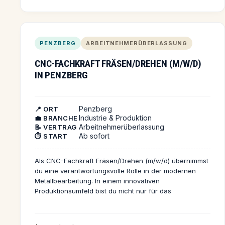
PENZBERG
ARBEITNEHMERÜBERLASSUNG
CNC-FACHKRAFT FRÄSEN/DREHEN (M/W/D)
IN PENZBERG
Penzberg
📍 ORT
Industrie & Produktion
💼 BRANCHE
Arbeitnehmerüberlassung
📝 VERTRAG
Ab sofort
⏱️ START
Als CNC-Fachkraft Fräsen/Drehen (m/w/d) übernimmst
du eine verantwortungsvolle Rolle in der modernen
Metallbearbeitung. In einem innovativen
Produktionsumfeld bist du nicht nur für das
Programmieren, Rüsten und Einmessen von CNC-Fräs-
und Drehmaschinen zuständig, sondern unterstützt
auch bei der Organisation der Fertigungsabteilung. Mit