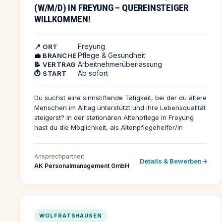
(W/M/D) IN FREYUNG – QUEREINSTEIGER
WILLKOMMEN!
Freyung
📍 ORT
Pflege & Gesundheit
💼 BRANCHE
Arbeitnehmerüberlassung
📝 VERTRAG
Ab sofort
⏱️ START
Du suchst eine sinnstiftende Tätigkeit, bei der du ältere
Menschen im Alltag unterstützt und ihre Lebensqualität
steigerst? In der stationären Altenpflege in Freyung
hast du die Möglichkeit, als Altenpflegehelfer/in
(w/m/d) einzusteigen – gerne auch als motivierter
Quereinsteiger. Dein Tag beginnt mit der Begleitung der
Ansprechpartner:
Bewohner/innen bei der morgendlichen Grundpflege,
Details & Bewerben
AK Personalmanagement GmbH
Unterstützung beim An- und Auskleiden sowie der
Mobilisation. Du hilfst beim Essen und Trinken, bist
Ansprechpartner/in für die Sorgen und Wünsche der
Senior/innen und sorgst für eine angenehme
Atmosphäre. Die Dokumentation einfacher
WOLFRATSHAUSEN
Pflegemaßnahmen und die Einhaltung der Hygiene-