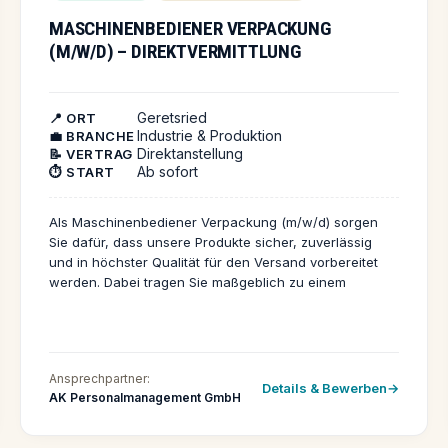
MASCHINENBEDIENER VERPACKUNG
(M/W/D) – DIREKTVERMITTLUNG
Geretsried
📍 ORT
Industrie & Produktion
💼 BRANCHE
Direktanstellung
📝 VERTRAG
Ab sofort
⏱️ START
Als Maschinenbediener Verpackung (m/w/d) sorgen
Sie dafür, dass unsere Produkte sicher, zuverlässig
und in höchster Qualität für den Versand vorbereitet
werden. Dabei tragen Sie maßgeblich zu einem
reibungslosen Ablauf im Verpackungsprozess bei.
Ansprechpartner:
Details & Bewerben
AK Personalmanagement GmbH