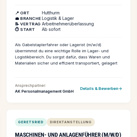
Hutthurm
📍 ORT
Logistik & Lager
💼 BRANCHE
Arbeitnehmerüberlassung
📝 VERTRAG
Ab sofort
⏱️ START
Als Gabelstaplerfahrer oder Lagerist (m/w/d)
übernimmst du eine wichtige Rolle im Lager- und
Logistikbereich. Du sorgst dafür, dass Waren und
Materialien sicher und effizient transportiert, gelagert
und kommissioniert werden. Dein Beitrag ist
entscheidend für einen reibungslosen Ablauf im
Unternehmen. Dein Arbeitsalltag ist
Ansprechpartner:
abwechslungsreich: Du be- und entlädst LKWs mithilfe
Details & Bewerben
AK Personalmanagement GmbH
des Gabelstaplers, transportierst Waren innerhalb des
Betriebs und bist für die Ein- und Auslagerung nach
Vorgabe verantwortlich. Zu deinen Aufgaben gehören
außerdem die Kommissionierung, die Durchführung von
Bestandskontrollen und die Einhaltung der Ordnung
GERETSRIED
DIREKTANSTELLUNG
sowie Sauberkeit im Lager. Dabei beachtest du stets
alle Sicherheits- und Qualitätsvorgaben. Du möchtest
MASCHINEN- UND ANLAGENFÜHRER (M/W/D)
Teil eines motivierten Teams werden? Dann bewirb