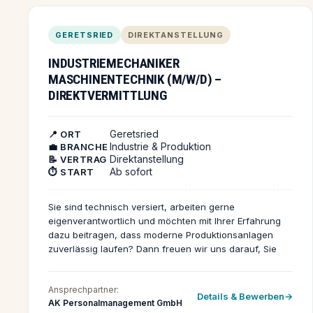
Desinfektion von Reinräumen sowie des
dazugehörigen Equipments. Du arbeitest nach klaren
GERETSRIED
DIREKTANSTELLUNG
Arbeits- und Hygieneplänen, trägst die bereitgestellte
Reinraumbekleidung und dokumentierst sorgfältig alle
INDUSTRIEMECHANIKER
durchgeführten Reinigungsschritte. Die geregelten
MASCHINENTECHNIK (M/W/D) –
Arbeitszeiten von Montag bis Freitag (14:00 bis 22:00
Uhr) bieten dir Planbarkeit und Sicherheit in deinem
DIREKTVERMITTLUNG
Alltag. Fühlst du dich angesprochen und möchtest Teil
eines engagierten Teams werden? Dann bewirb dich
Geretsried
jetzt und unterstütze dabei, die hohen
📍 ORT
Industrie & Produktion
💼 BRANCHE
Hygienestandards für die Herstellung wichtiger
Direktanstellung
📝 VERTRAG
medizinischer Produkte sicherzustellen. Nutze deine
Ab sofort
⏱️ START
Chance auf einen sicheren Arbeitsplatz mit attraktiver
Vergütung und bewirb dich noch heute!
Sie sind technisch versiert, arbeiten gerne
eigenverantwortlich und möchten mit Ihrer Erfahrung
dazu beitragen, dass moderne Produktionsanlagen
zuverlässig laufen? Dann freuen wir uns darauf, Sie
kennenzulernen!
Ansprechpartner:
Details & Bewerben
AK Personalmanagement GmbH