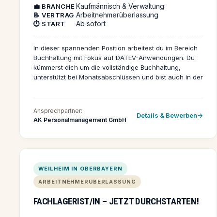
Kaufmännisch & Verwaltung
💼 BRANCHE
Arbeitnehmerüberlassung
📝 VERTRAG
Ab sofort
⏱️ START
In dieser spannenden Position arbeitest du im Bereich
Buchhaltung mit Fokus auf DATEV-Anwendungen. Du
kümmerst dich um die vollständige Buchhaltung,
unterstützt bei Monatsabschlüssen und bist auch in der
Lohnbuchhaltung tätig. Deine Aufgaben sind
abwechslungsreich und bieten dir die Möglichkeit,
deine Fachkenntnisse gezielt einzusetzen und
Ansprechpartner:
Details & Bewerben
auszubauen.
AK Personalmanagement GmbH
WEILHEIM IN OBERBAYERN
ARBEITNEHMERÜBERLASSUNG
FACHLAGERIST/IN – JETZT DURCHSTARTEN!