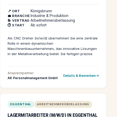
Freude an der Arbeit mit älteren Menschen hast,
Einfühlungsvermögen zeigst und Teil eines engagierten
Königsbrunn
Teams werden möchtest, dann bewirb dich noch
📍 ORT
Industrie & Produktion
💼 BRANCHE
heute! Starte gemeinsam mit uns in eine erfüllende
Arbeitnehmerüberlassung
📝 VERTRAG
Karriere und profitiere von sicheren
Ab sofort
⏱️ START
Rahmenbedingungen sowie echten
Übernahmechancen.
Als CNC Dreher (m/w/d) übernehmen Sie eine zentrale
Rolle in einem dynamischen
Maschinenbauunternehmen, das innovative Lösungen
in der Metallverarbeitung bietet. Sie fertigen präzise
Bauteile nach technischen Zeichnungen und sorgen
dafür, dass höchste Qualitätsstandards eingehalten
werden. Ihr Beitrag ist entscheidend für den Erfolg der
Ansprechpartner:
Projekte und die Zufriedenheit der Kunden. Ein
Details & Bewerben
AK Personalmanagement GmbH
typischer Arbeitstag beginnt mit der Einrichtung und
Programmierung von CNC-Drehmaschinen. Sie
überwachen den Fertigungsprozess, führen
regelmäßige Qualitätskontrollen durch und
dokumentieren Ihre Arbeitsschritte. In enger
EGGENTHAL
ARBEITNEHMERÜBERLASSUNG
Abstimmung mit Ihren Kolleginnen und Kollegen sorgen
Sie für einen reibungslosen Produktionsablauf und
LAGERMITARBEITER (M/W/D) IN EGGENTHAL
unterstützen bei technischen Herausforderungen.