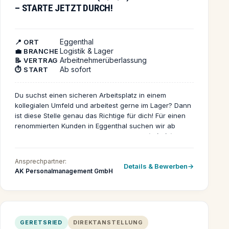
– STARTE JETZT DURCH!
Nutzen Sie die Chance, mit modernster Technik zu
arbeiten und sich persönlich sowie fachlich
weiterzuentwickeln. Bewerben Sie sich jetzt und
werden Sie Teil eines freundlichen und engagierten
Eggenthal
📍 ORT
Teams, das Ihre Arbeit wertschätzt!
Logistik & Lager
💼 BRANCHE
Arbeitnehmerüberlassung
📝 VERTRAG
Ab sofort
⏱️ START
Du suchst einen sicheren Arbeitsplatz in einem
kollegialen Umfeld und arbeitest gerne im Lager? Dann
ist diese Stelle genau das Richtige für dich! Für einen
renommierten Kunden in Eggenthal suchen wir ab
sofort einen motivierten Lagermitarbeiter (m/w/d), der
Spaß daran hat, die Abläufe im Lager aktiv
mitzugestalten und für Ordnung zu sorgen. Dein
Ansprechpartner:
Details & Bewerben
Arbeitsalltag ist vielseitig: Du versorgst die Produktion
AK Personalmanagement GmbH
mit Materialien, lagerst Waren nach dem FIFO-Prinzip
ein und aus, kommissionierst Bestellungen und
dokumentierst Warenbewegungen per Scanner.
Außerdem bist du mitverantwortlich für die
Organisation und Sauberkeit im Lager. Teamarbeit wird
GERETSRIED
DIREKTANSTELLUNG
bei uns großgeschrieben – gemeinsam sorgt ihr für