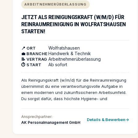
und Pflegestandards gehören ebenfalls zu deinen
ARBEITNEHMERÜBERLASSUNG
Aufgaben. Du möchtest dich engagieren, bist
empathisch und arbeitest gerne im Team? Dann nutze
JETZT ALS REINIGUNGSKRAFT (W/M/D) FÜR
jetzt die Gelegenheit und bewirb dich – wir freuen uns
REINRAUMREINIGUNG IN WOLFRATSHAUSEN
auf dich!
STARTEN!
Wolfratshausen
📍 ORT
Handwerk & Technik
💼 BRANCHE
Arbeitnehmerüberlassung
📝 VERTRAG
Ab sofort
⏱️ START
Als Reinigungskraft (w/m/d) für die Reinraumreinigung
übernimmst du eine verantwortungsvolle Aufgabe in
einem modernen und zukunftssicheren Arbeitsumfeld.
Du sorgst dafür, dass höchste Hygiene- und
Qualitätsstandards eingehalten werden und leistest
damit einen wichtigen Beitrag zur Produktion
Ansprechpartner:
medizinischer Produkte. Die Arbeit findet in einem
Details & Bewerben
AK Personalmanagement GmbH
namhaften Unternehmen in Wolfratshausen statt, das
auf Sauberkeit und Präzision großen Wert legt. Ein
typischer Arbeitstag besteht aus der Reinigung und