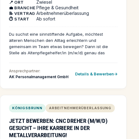
Zwiesel
📍 ORT
Pflege & Gesundheit
💼 BRANCHE
Arbeitnehmerüberlassung
📝 VERTRAG
Ab sofort
⏱️ START
Du suchst eine sinnstiftende Aufgabe, möchtest
älteren Menschen den Alltag erleichtern und
gemeinsam im Team etwas bewegen? Dann ist die
Stelle als Altenpflegehelfer/in (m/w/d) genau das
Richtige für dich! Auch als Quereinsteiger bist du
herzlich willkommen und bekommst bei uns die nötige
Ansprechpartner:
Unterstützung, um erfolgreich in der Pflege
Details & Bewerben
AK Personalmanagement GmbH
durchzustarten. Dein Arbeitsalltag ist geprägt von
abwechslungsreichen Aufgaben: Du unterstützt das
Pflegefachpersonal bei der Grundpflege, hilfst bei der
Nahrungsaufnahme sowie der Mobilisierung der
Bewohnerinnen und Bewohner. Du begleitest sie durch
KÖNIGSBRUNN
ARBEITNEHMERÜBERLASSUNG
den Tag, sorgst für ihr Wohlbefinden und
dokumentierst einfache Pflegemaßnahmen. Die
JETZT BEWERBEN: CNC DREHER (M/W/D)
Einhaltung von Hygiene- und Pflegestandards ist dabei
GESUCHT – IHRE KARRIERE IN DER
selbstverständlich. Der Kontakt und die Fürsorge für die
Menschen stehen dabei immer im Mittelpunkt. Wenn du
METALLVERARBEITUNG!