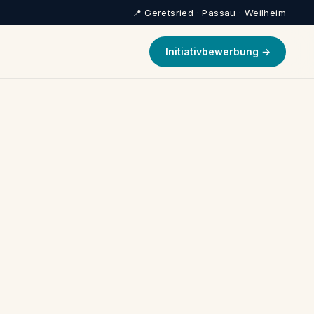
📍 Geretsried · Passau · Weilheim
Initiativbewerbung →