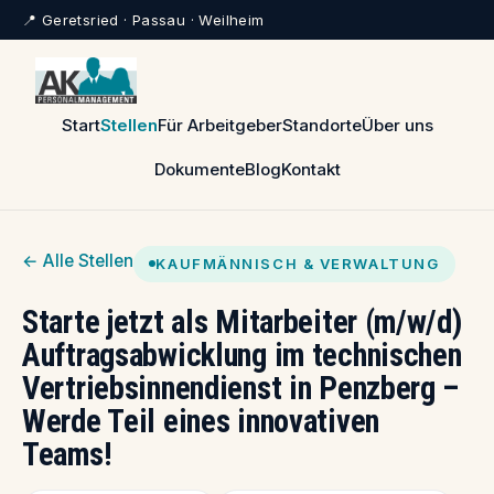
📍 Geretsried · Passau · Weilheim
Start
Stellen
Für Arbeitgeber
Standorte
Über uns
Dokumente
Blog
Kontakt
← Alle Stellen
KAUFMÄNNISCH & VERWALTUNG
Starte jetzt als Mitarbeiter (m/w/d)
Auftragsabwicklung im technischen
Vertriebsinnendienst in Penzberg –
Werde Teil eines innovativen
Teams!