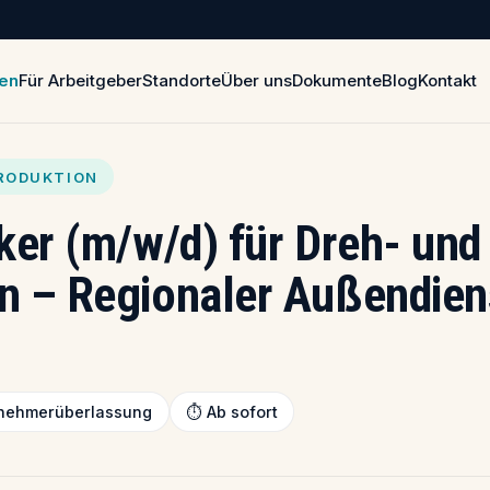
len
Für Arbeitgeber
Standorte
Über uns
Dokumente
Blog
Kontakt
PRODUKTION
ker (m/w/d) für Dreh- und
 – Regionaler Außendiens
tnehmerüberlassung
⏱️ Ab sofort