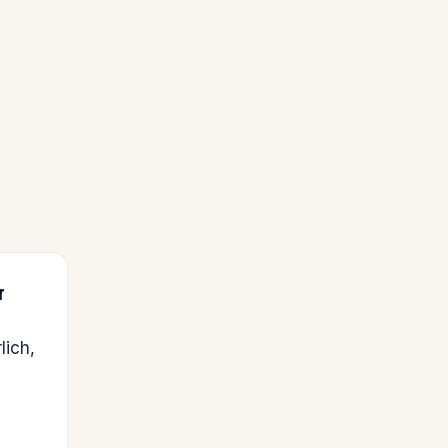
r
lich,