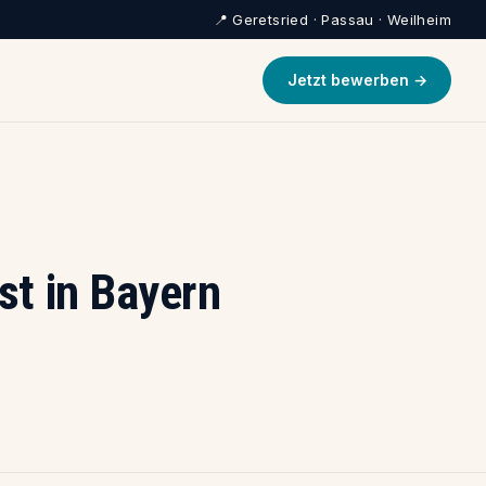
📍 Geretsried · Passau · Weilheim
Jetzt bewerben →
t in Bayern