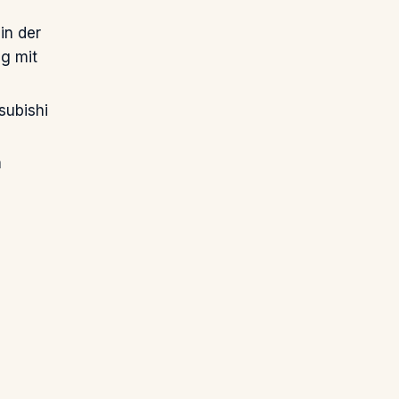
in der
ng mit
subishi
m