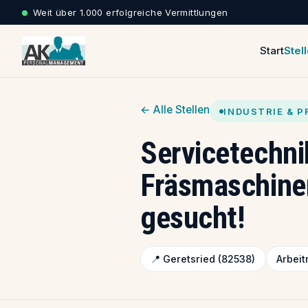
Weit über 1.000 erfolgreiche Vermittlungen
Start
Stel
← Alle Stellen
INDUSTRIE & 
Servicetechni
Fräsmaschinen
gesucht!
📍 Geretsried (82538)
Arbei