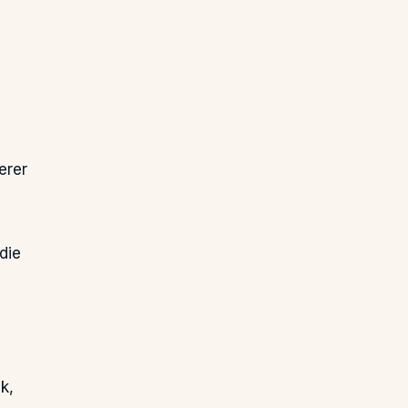
erer
die
k,