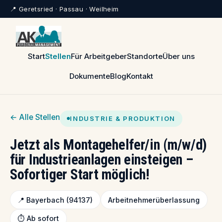
📍 Geretsried · Passau · Weilheim
Start
Stellen
Für Arbeitgeber
Standorte
Über uns
Dokumente
Blog
Kontakt
← Alle Stellen
INDUSTRIE & PRODUKTION
Jetzt als Montagehelfer/in (m/w/d)
für Industrieanlagen einsteigen –
Sofortiger Start möglich!
📍 Bayerbach (94137)
Arbeitnehmerüberlassung
⏱️ Ab sofort